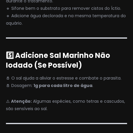
durante o tratamento.
🔹 Sifone bem o substrato para remover cistos do Íctio.
🔹 Adicione água declorada e na mesma temperatura do
aquário.
5️⃣ Adicione Sal Marinho Não
Iodado (Se Possível)
🧂 O sal ajuda a aliviar o estresse e combate o parasita.
🧂 Dosagem:
1g para cada litro de água
.
⚠️
Atenção:
Algumas espécies, como tetras e cascudos,
são sensíveis ao sal.