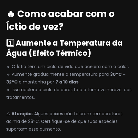
🔥 Como acabar com o
Íctio de vez?
1️⃣ Aumente a Temperatura da
Água (Efeito Térmico)
🔹 O Íctio tem um ciclo de vida que acelera com o calor.
🔹 Aumente gradualmente a temperatura para
30°C –
32°C
e mantenha por
7 a 10 dias
.
🔹 Isso acelera o ciclo do parasita e o torna vulnerável aos
tratamentos.
⚠️
Atenção:
Alguns peixes não toleram temperaturas
acima de 28°C. Certifique-se de que suas espécies
suportam esse aumento.