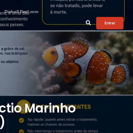
DinhoS Reef.com
Entrar
ctio Marinho
)