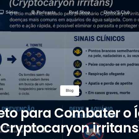
Séries
Podcasts
Reef Shop
Dinho’S Club
Blog
to para Combater o Í
(Cryptocaryon irritans