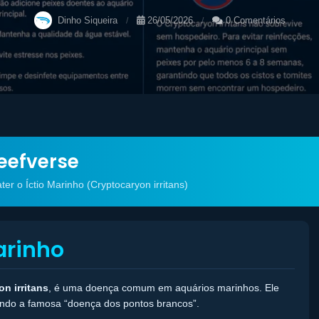
Dinho Siqueira
26/05/2026
0 Comentários
eefverse
r o Íctio Marinho (Cryptocaryon irritans)
arinho
n irritans
, é uma doença comum em aquários marinhos. Ele
ando a famosa “doença dos pontos brancos”.