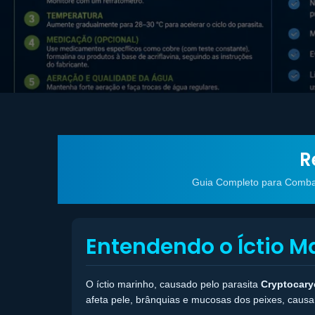
R
Guia Completo para Combate
Entendendo o Íctio M
O íctio marinho, causado pelo parasita
Cryptocaryo
afeta pele, brânquias e mucosas dos peixes, caus