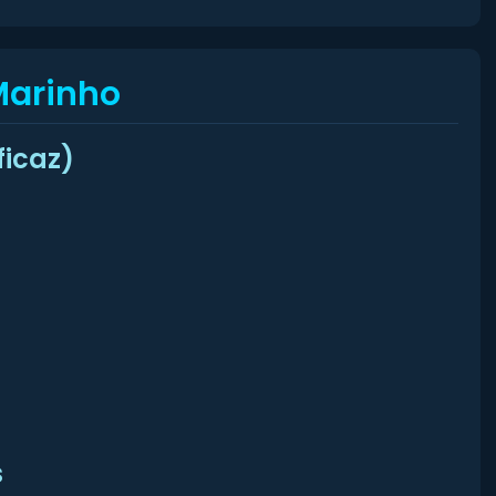
Marinho
ficaz)
s