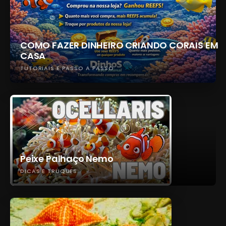
COMO FAZER DINHEIRO CRIANDO CORAIS EM
CASA
TUTORIAIS E PASSO A PASSO
Peixe Palhaço Nemo
DICAS E TRUQUES