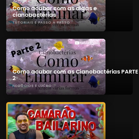
Como acabar com as algas e
cianobactérias
TUTORIAIS E PASSO A PASSO
Como acabar com as Cianobactérias PARTE
2
NEGÓCIOS E LUCRO